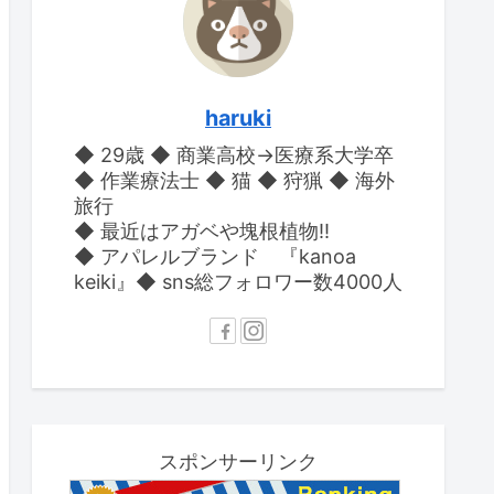
haruki
◆ 29歳 ◆ 商業高校→医療系大学卒
◆ 作業療法士 ◆ 猫 ◆ 狩猟 ◆ 海外
旅行
◆ 最近はアガベや塊根植物‼︎
◆ アパレルブランド 『kanoa
keiki』◆ sns総フォロワー数4000人
スポンサーリンク