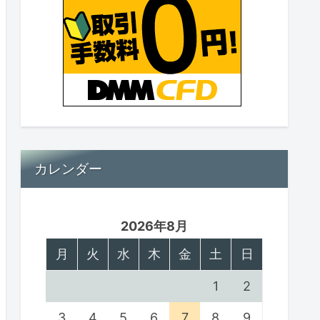
カレンダー
2026年8月
月
火
水
木
金
土
日
1
2
3
4
5
6
7
8
9